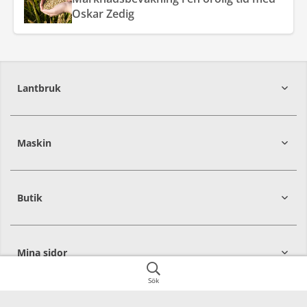
Oskar Zedig
Lantbruk
392
39
Maskin
274
30
Butik
Mina sidor
Sök