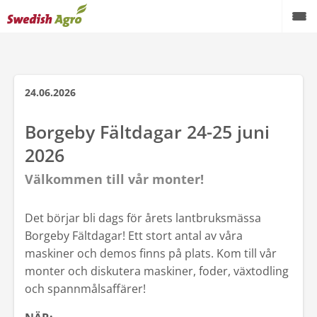
Växtodling
Foder
24.06.2026
Spannmål
Borgeby Fältdagar 24-25 juni
2026
Maskiner
Välkommen till vår monter!
Butik
Aktuellt
Det börjar bli dags för årets lantbruksmässa
Borgeby Fältdagar! Ett stort antal av våra
Kampanjer
maskiner och demos finns på plats. Kom till vår
monter och diskutera maskiner, foder, växtodling
Karriär
och spannmålsaffärer!
Om oss