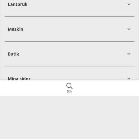
Lantbruk
392
39
Maskin
274
30
Butik
Mina sidor
Sök
Övrigt
SoMe