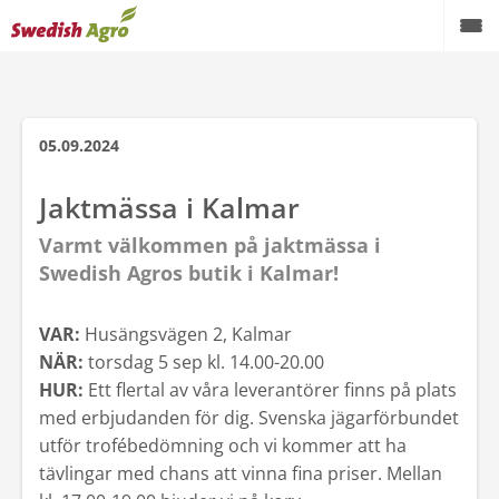
Växtodling
Foder
05.09.2024
Spannmål
Jaktmässa i Kalmar
Maskiner
Varmt välkommen på jaktmässa i
Swedish Agros butik i Kalmar!
Butik
VAR:
Husängsvägen 2, Kalmar
Aktuellt
NÄR:
torsdag 5 sep kl. 14.00-20.00
Kampanjer
HUR:
Ett flertal av våra leverantörer finns på plats
med erbjudanden för dig. Svenska jägarförbundet
Karriär
utför trofébedömning och vi kommer att ha
tävlingar med chans att vinna fina priser. Mellan
Om oss