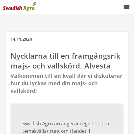
Växtodling
Foder
14.11.2024
Spannmål
Nycklarna till en framgångsrik
majs- och vallskörd, Alvesta
Maskiner
Välkommen till en kväll där vi diskuterar
Butik
hur du lyckas med din majs- och
vallskörd!
Aktuellt
Kampanjer
Karriär
Swedish Agro arrangerar regelbundna
Om oss
temakvällar runt om i landet. I