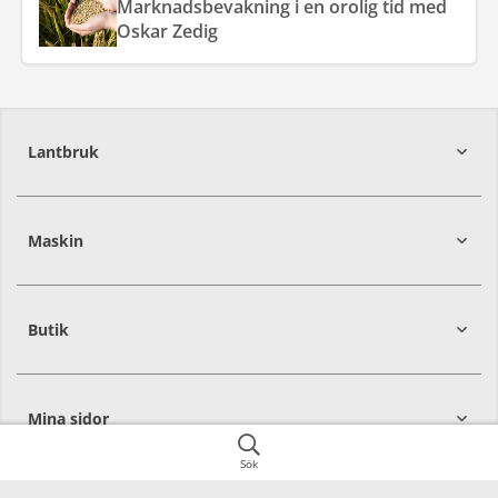
Marknadsbevakning i en orolig tid med
Oskar Zedig
Lantbruk
392
39
Maskin
274
30
Butik
Mina sidor
Sök