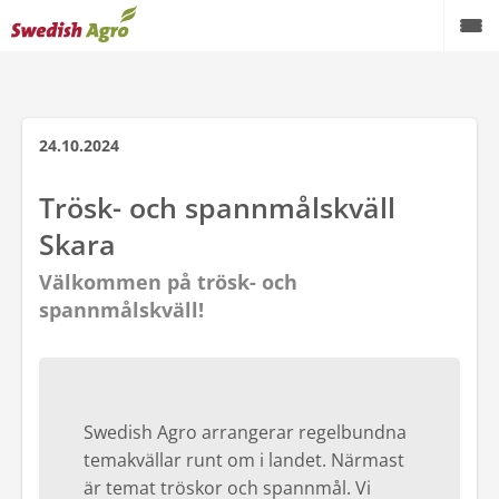
Växtodling
Foder
24.10.2024
Spannmål
Trösk- och spannmålskväll
Skara
Maskiner
Välkommen på trösk- och
Butik
spannmålskväll!
Aktuellt
Kampanjer
Swedish Agro arrangerar regelbundna
Karriär
temakvällar runt om i landet. Närmast
Om oss
är temat tröskor och spannmål. Vi