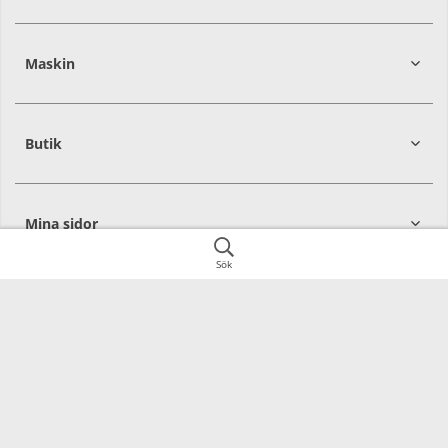
392
39
Maskin
274
30
Butik
Mina sidor
Sök
Övrigt
SoMe