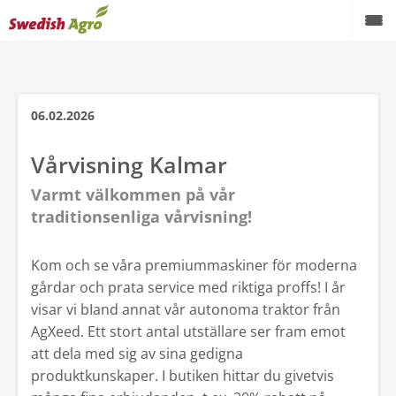
Växtodling
Foder
06.02.2026
Spannmål
Vårvisning Kalmar
Maskiner
Varmt välkommen på vår
traditionsenliga vårvisning!
Butik
Kom och se våra premiummaskiner för moderna
Aktuellt
gårdar och prata service med riktiga proffs! I år
Kampanjer
visar vi bIand annat vår autonoma traktor från
AgXeed. Ett stort antal utställare ser fram emot
Karriär
att dela med sig av sina gedigna
produktkunskaper. I butiken hittar du givetvis
Om oss