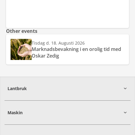
Other events
Tisdag d. 18. Augusti 2026
Marknadsbevakning i en orolig tid med
Oskar Zedig
Lantbruk
392
39
Maskin
274
30