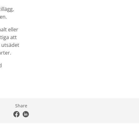
illägg,
en.
alt eller
tiga att
t utsädet
rter.
d
Share