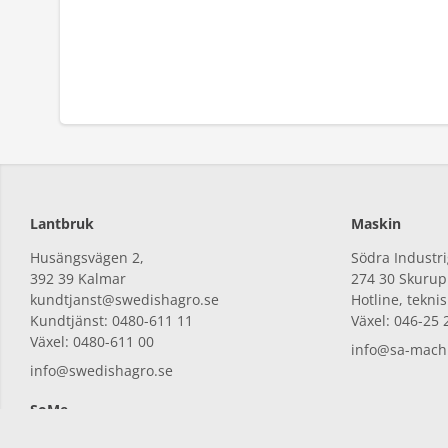
Lantbruk
Maskin
Husängsvägen 2,
Södra Industri
392
39 Kalmar
274
30 Skurup
kundtjanst@swedishagro.se
Hotline, tekni
Kundtjänst: 0480-611 11
Växel: 046-25 
Växel: 0480-611 00
info@sa-machi
info@swedishagro.se
SoMe