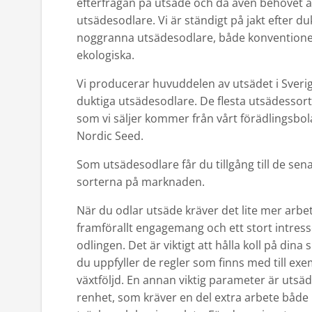
efterfrågan på utsäde och då även behovet 
utsädesodlare. Vi är ständigt på jakt efter du
noggranna utsädesodlare, både konventione
ekologiska.
Vi producerar huvuddelen av utsädet i Sver
duktiga utsädesodlare. De flesta utsädessor
som vi säljer kommer från vårt förädlingsbol
Nordic Seed.
Som utsädesodlare får du tillgång till de sen
sorterna på marknaden.
När du odlar utsäde kräver det lite mer arbe
framförallt engagemang och ett stort intress
odlingen. Det är viktigt att hålla koll på dina s
du uppfyller de regler som finns med till ex
växtföljd. En annan viktig parameter är utsä
renhet, som kräver en del extra arbete både i 