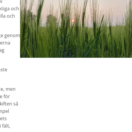
av
ktiga och
lla och
ige genom
terna
ag
aste
te, men
e för
kiften så
empel
dets
fält,