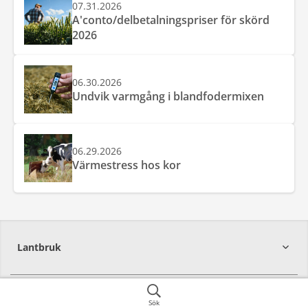
07.31.2026
A'conto/delbetalningspriser för skörd
2026
06.30.2026
Undvik varmgång i blandfodermixen
06.29.2026
Värmestress hos kor
Lantbruk
392
39
Maskin
Sök