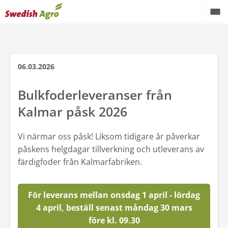
Växtodling
Foder
06.03.2026
Spannmål
Bulkfoderleveranser från
Kalmar påsk 2026
Maskiner
Butik
Vi närmar oss påsk! Liksom tidigare år påverkar
påskens helgdagar tillverkning och utleverans av
Aktuellt
färdigfoder från Kalmarfabriken.
Kampanjer
För leverans mellan onsdag 1 april - lördag
Karriär
4 april, beställ senast måndag 30 mars
före kl. 09.30
Om oss