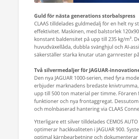
Guld för nästa generations storbalspress
CLAAS tilldelades guldmedalj för en helt ny 
effektivitet. Maskinen, med balstorlek 120x90
konstant baldensitet på upp till 235 kg/m³. 
huvudväxellåda, dubbla svänghjul och AI-ass
säkerställer starka knutar utan garnrester på 
Två silvermedaljer för JAGUAR-innovation
Den nya JAGUAR 1000-serien, med fyra modell
erbjuder marknadens bredaste knivtrumma,
upp till 500 ton material per timme. Föraren
funktioner och nya frontaggregat. Dessutom
och molnbaserad hantering via CLAAS Conne
Ytterligare ett silver tilldelades CEMOS AUT
optimerar hackkvaliteten i JAGUAR 900. System
optimal kärnbearbetning och dokumenterar da