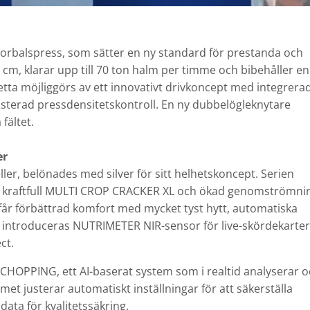
storbalspress, som sätter en ny standard för prestanda och
 cm, klarar upp till 70 ton halm per timme och bibehåller en
Detta möjliggörs av ett innovativt drivkoncept med integrera
isterad pressdensitetskontroll. En ny dubbelögleknytare
fältet.
er
er, belönades med silver för sitt helhetskoncept. Serien
 kraftfull MULTI CROP CRACKER XL och ökad genomströmni
 får förbättrad komfort med mycket tyst hytt, automatiska
 introduceras NUTRIMETER NIR-sensor för live-skördekarter
ct.
O CHOPPING, ett AI-baserat system som i realtid analyserar 
et justerar automatiskt inställningar för att säkerställa
ta för kvalitetssäkring.