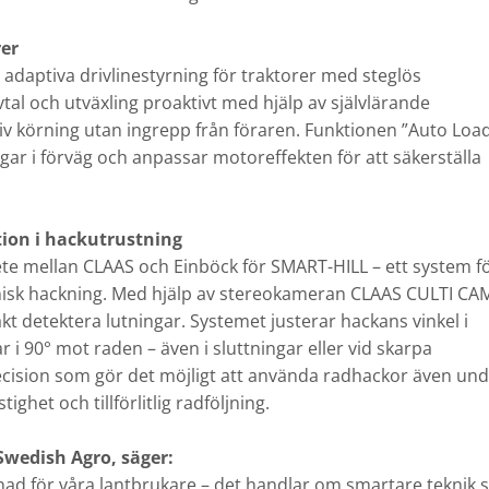
rer
lt adaptiva drivlinestyrning för traktorer med steglös
al och utväxling proaktivt med hjälp av självlärande
ktiv körning utan ingrepp från föraren. Funktionen ”Auto Loa
gar i förväg och anpassar motoreffekten för att säkerställa
ion i hackutrustning
bete mellan CLAAS och Einböck för SMART-HILL – ett system f
isk hackning. Med hjälp av stereokameran CLAAS CULTI CA
kt detektera lutningar. Systemet justerar hackans vinkel i
tar i 90° mot raden – även i sluttningar eller vid skarpa
recision som gör det möjligt att använda radhackor även un
et och tillförlitlig radföljning.
Swedish Agro, säger:
nad för våra lantbrukare – det handlar om smartare teknik