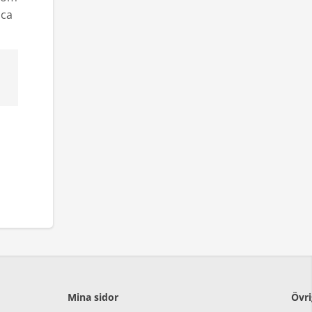
ica
Mina sidor
Övri