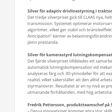
Silver för adaptiv drivlinestyrning i trakto
Det tredje silverpriset gick till CLAAS nya, he
transmission. Systemet optimerar motorvarvt
algoritmer, vilket ger stabil och bränsleeffe
Anticipation” känner av belastningsförändrin
jämn prestanda.
Silver för kamerastyrd lutningskompensat
Det fjärde silverpriset tilldelades ett samar
automatisk lutningskompensation vid mekan
analyseras färg och 3D-ytmodeller för att exa
realtid, vilket säkerställer att den alltid arbe
styrmanövrer. Resultatet är en ny nivå av p
utmanande förhållanden, med hög arbetshastigh
Fredrik Pettersson, produktteamschef på 
– Dessa innovationer kommer göra stor skill