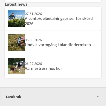
Latest news
07.31.2026
A'conto/delbetalningspriser för skörd
2026
06.30.2026
Undvik varmgång i blandfodermixen
06.29.2026
Värmestress hos kor
Lantbruk