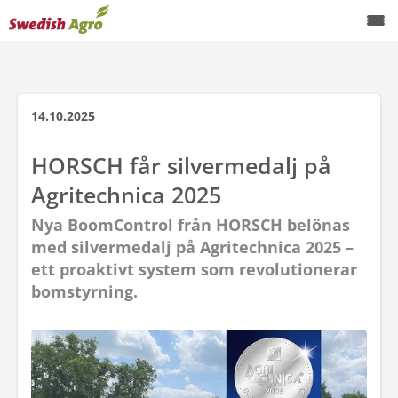
Växtodling
Foder
14.10.2025
Spannmål
HORSCH får silvermedalj på
Agritechnica 2025
Maskiner
Nya BoomControl från HORSCH belönas
Butik
med silvermedalj på Agritechnica 2025 –
ett proaktivt system som revolutionerar
Aktuellt
bomstyrning.
Kampanjer
Karriär
Om oss