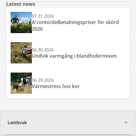
Latest news
07.31.2026
A'conto/delbetalningspriser för skörd
2026
06.30.2026
Undvik varmgång i blandfodermixen
06.29.2026
Värmestress hos kor
Lantbruk