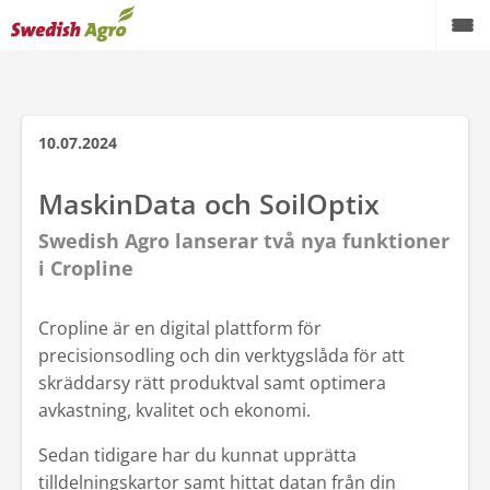
Växtodling
Foder
10.07.2024
Spannmål
MaskinData och SoilOptix
Maskiner
Swedish Agro lanserar två nya funktioner
i Cropline
Butik
Cropline är en digital plattform för
Aktuellt
precisionsodling och din verktygslåda för att
Kampanjer
skräddarsy rätt produktval samt optimera
avkastning, kvalitet och ekonomi.
Karriär
Sedan tidigare har du kunnat upprätta
Om oss
tilldelningskartor samt hittat datan från din