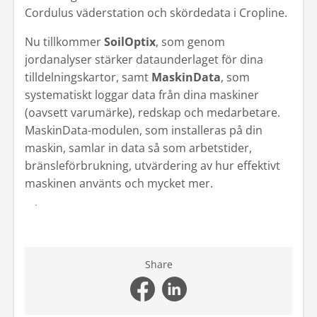
Cordulus väderstation och skördedata i Cropline.
Kontakt
Nu tillkommer
SoilOptix
, som genom
Mina sidor
jordanalyser stärker dataunderlaget för dina
tilldelningskartor, samt
MaskinData
, som
systematiskt loggar data från dina maskiner
(oavsett varumärke), redskap och medarbetare.
MaskinData-modulen, som installeras på din
maskin, samlar in data så som arbetstider,
bränsleförbrukning, utvärdering av hur effektivt
maskinen använts och mycket mer.
Läs mer
Share