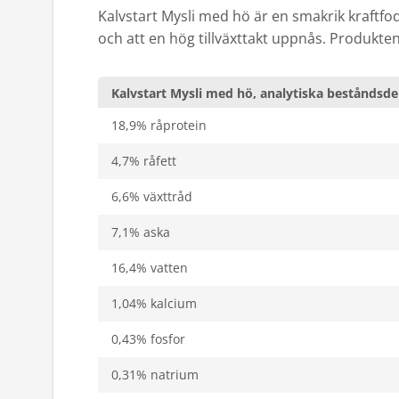
Kalvstart Mysli med hö är en smakrik kraftfod
och att en hög tillväxttakt uppnås. Produkten
Kalvstart Mysli med hö, analytiska beståndsdel
18,9% råprotein
4,7% råfett
6,6% växttråd
7,1% aska
16,4% vatten
1,04% kalcium
0,43% fosfor
0,31% natrium