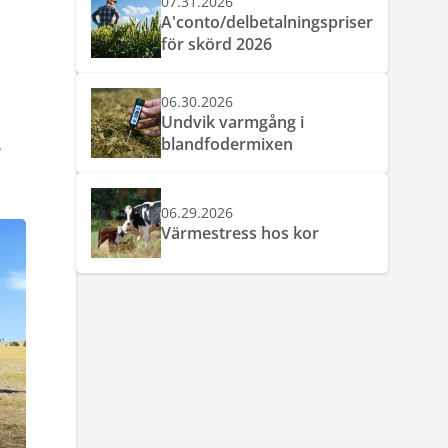
07.31.2026
A'conto/delbetalningspriser
för skörd 2026
06.30.2026
Undvik varmgång i
blandfodermixen
r
06.29.2026
Värmestress hos kor