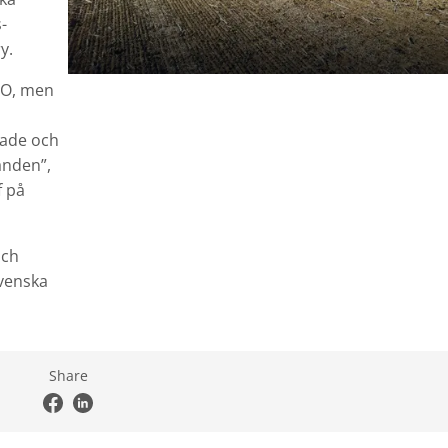
-
y.
BO, men
rade och
anden”,
f på
och
venska
Share