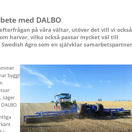
arbete med DALBO
fterfrågan på våra vältar, utöver det vill vi också
om harvar, vilka också passar mycket väl till
 Swedish Agro som en självklar samarbetspartne
 kommer
 har byggt
en
assar
, säger
å DALBO.
ntliga
rkänt
ska