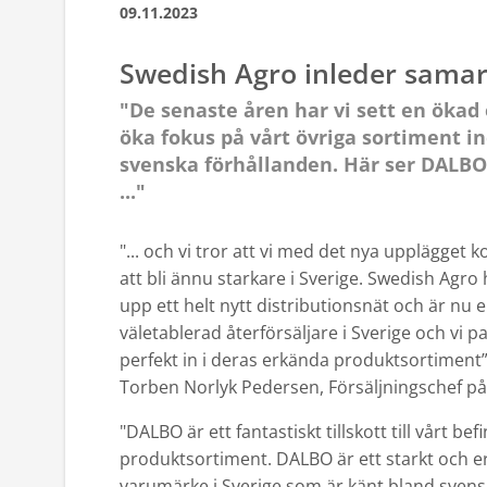
09.11.2023
Swedish Agro inleder sam
"De senaste åren har vi sett en ökad e
öka fokus på vårt övriga sortiment in
svenska förhållanden. Här ser DALBO
..."
"... och vi tror att vi med det nya upplägget
att bli ännu starkare i Sverige. Swedish Agro
upp ett helt nytt distributionsnät och är nu 
väletablerad återförsäljare i Sverige och vi p
perfekt in i deras erkända produktsortiment”
Torben Norlyk Pedersen, Försäljningschef p
"DALBO är ett fantastiskt tillskott till vårt befi
produktsortiment. DALBO är ett starkt och e
varumärke i Sverige som är känt bland sven