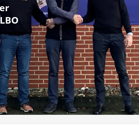
er
ALBO