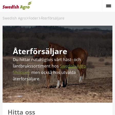
Swedish Agro
Foder
Återförsäljare
Växtodling
Foder
Spannmål
Återförsäljare
Maskiner
Du hittar naturligtvis vårt häst- och
lantbrukssortiment hos
Swedish Agro
Butik
Shoppen
men också hos utvalda
Aktuellt
återförsäljare.
Kampanjer
Karriär
Hitta oss
Om oss