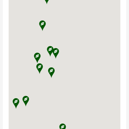
Gallaredsvägen 7
310 31
Eldsberga
073-9950787
Visa vägen
Christensens Bygg & Foder
Lunnvägen 7
280 23
Hästveda
0451-300 45
Visa vägen
Börjes i Kungsbacka
Energigatan 4
434 37
Kungsbacka
0300-74200
Visa vägen
Tre Hästar Ridsport
Oxhagens Rosenhill 6