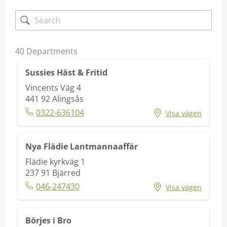
Kontakt
Mina sidor
40
Departments
Sussies Häst & Fritid
Vincents Väg 4
441 92
Alingsås
0322-636104
Visa vägen
Nya Flädie Lantmannaaffär
Flädie kyrkväg 1
237 91
Bjärred
046-247430
Visa vägen
Börjes i Bro