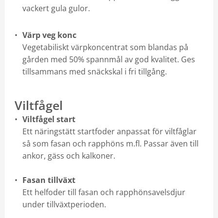
Kundportalen bulkfoder
vackert gula gulor.
Återförsäljare
Värp veg konc
Vegetabiliskt värpkoncentrat som blandas på
Försäljningsvillkor foder
gården med 50% spannmål av god kvalitet. Ges
tillsammans med snäckskal i fri tillgång.
Säkerhetsdatablad
Viltfågel
Viltfågel start
Ett näringstätt startfoder anpassat för viltfåglar
så som fasan och rapphöns m.fl. Passar även till
ankor, gäss och kalkoner.
Fasan tillväxt
Ett helfoder till fasan och rapphönsavelsdjur
under tillväxtperioden.