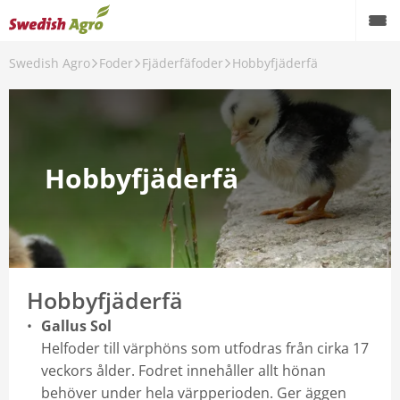
Swedish Agro
Foder
Fjäderfäfoder
Hobbyfjäderfä
Back
Foder
Nötfoder
Hobbyfjäderfä
Grisfoder
Fjäderfäfoder
Fårfoder
Hobbyfjäderfä
Hästfoder
Gallus Sol
Stallhygien
Helfoder till värphöns som utfodras från cirka 17
veckors ålder. Fodret innehåller allt hönan
Förnödenheter
behöver under hela värpperioden. Ger äggen