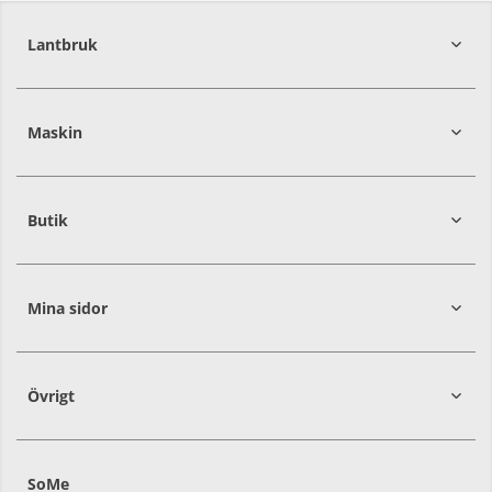
Lantbruk
392
39
Maskin
274
30
Butik
Mina sidor
Övrigt
SoMe