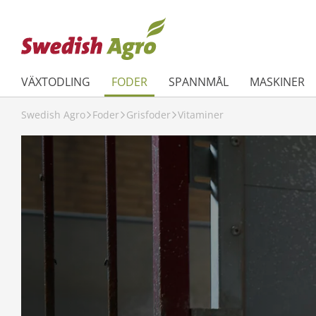
VÄXTODLING
FODER
SPANNMÅL
MASKINER
Swedish Agro
Foder
Grisfoder
Vitaminer