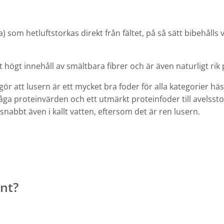
fa) som hetluftstorkas direkt från fältet, på så sätt bibehåll
t högt innehåll av smältbara fibrer och är även naturligt r
att lusern är ett mycket bra foder för alla kategorier häs
låga proteinvärden och ett utmärkt proteinfoder till avelsst
 snabbt även i kallt vatten, eftersom det är ren lusern.
nt?