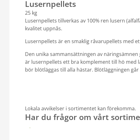
Lusernpellets
25 kg
Lusernpellets tillverkas av 100% ren lusern (alfal
kvalitet uppnås.
Lusernpellets är en smaklig råvarupellets med et
Den unika sammansättningen av näringsämnen gör 
är lusernpellets ett bra komplement till hö med 
bör blötläggas till alla hästar. Blötläggningen går
Lokala avvikelser i sortimentet kan förekomma.
Har du frågor om vårt sortime
Kontakta din närmaste butik