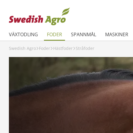
VÄXTODLING
FODER
SPANNMÅL
MASKINER
Swedish Agro
Foder
Hästfoder
Stråfoder