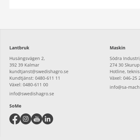
Lantbruk
Maskin
Husängsvägen 2,
Södra Industri
392
39 Kalmar
274
30 Skurup
kundtjanst@swedishagro.se
Hotline, tekni
Kundtjänst: 0480-611 11
Växel: 046-25 
Växel: 0480-611 00
info@sa-machi
info@swedishagro.se
SoMe