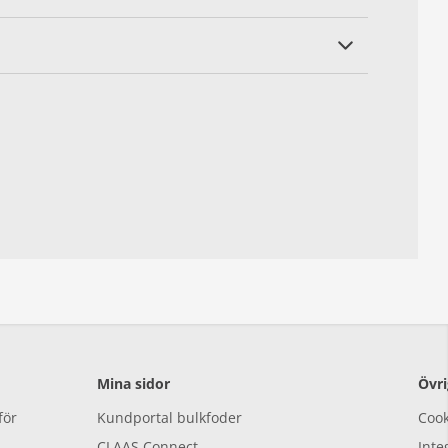
Mina sidor
Övri
för
Kundportal bulkfoder
Cook
CLAAS Connect
Inte