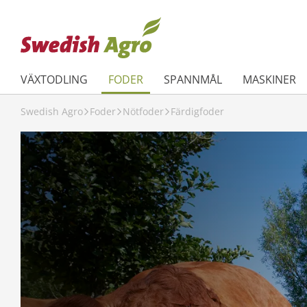
VÄXTODLING
FODER
SPANNMÅL
MASKINER
Swedish Agro
Foder
Nötfoder
Färdigfoder