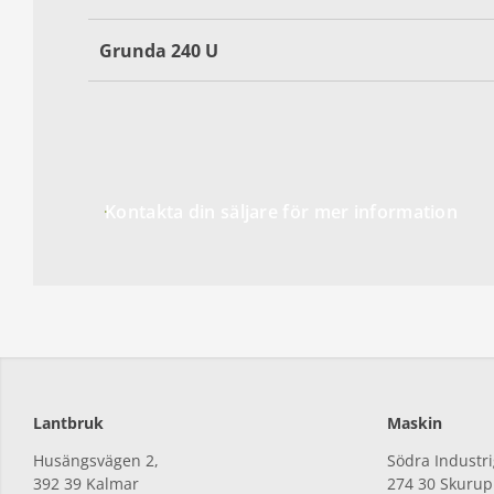
Grunda 240 U
Kontakta din säljare för mer information
Lantbruk
Maskin
Husängsvägen 2,
Södra Industri
392
39 Kalmar
274
30 Skurup