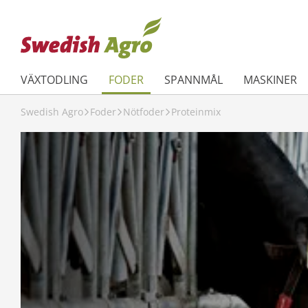
VÄXTODLING
FODER
SPANNMÅL
MASKINER
Swedish Agro
Foder
Nötfoder
Proteinmix