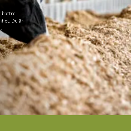
 bättre
mhet. De är
.