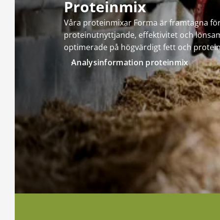
Proteinmix
Våra proteinmixar Forma är framtagna för
proteinutnyttjande, effektivitet och lönsa
optimerade på högvärdigt fett och protein
Analysinformation proteinmix