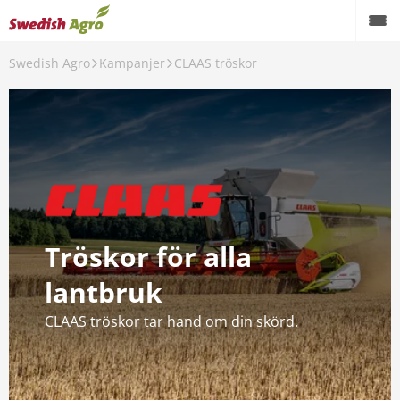
Swedish Agro
Kampanjer
CLAAS tröskor
Växtodling
Foder
Spannmål
Maskiner
Butik
Tröskor för alla
Aktuellt
lantbruk
Kampanjer
CLAAS tröskor tar hand om din skörd.
Karriär
Om oss