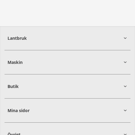
Lantbruk
392
39
Maskin
274
30
Butik
Mina sidor
Övrigt