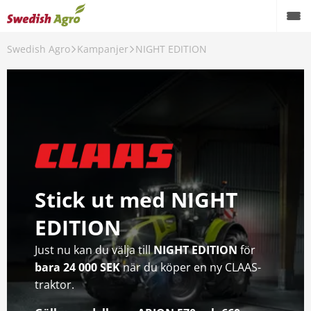
Swedish Agro
Kampanjer
NIGHT EDITION
Växtodling
Foder
Spannmål
Maskiner
Butik
Stick ut med NIGHT
Aktuellt
EDITION
Kampanjer
Just nu kan du välja till
NIGHT EDITION
för
bara 24 000 SEK
när du köper en ny CLAAS-
Karriär
traktor.
Om oss