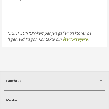
Kontakta din säljare
NIGHT EDITION-kampanjen gäller traktorer på
lager. Vid frågor, kontakta din
återförsäljare
.
Lantbruk
392
39
Maskin