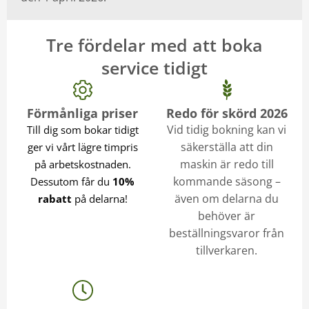
0142-130 40
Öppettider och kontakt
Visa vägen
Tre fördelar med att boka
service tidigt
Swedish Agro Säffle
Industrigatan 15
661 33
Säffle
Förmånliga priser
Redo för skörd 2026
Vid tidig bokning kan vi
Till dig som bokar tidigt
0511- 255 50
Öppettider och kontakt
säkerställa att din
ger vi vårt lägre timpris
Visa vägen
maskin är redo till
på arbetskostnaden.
kommande säsong –
Dessutom får du
10%
Östra Sönnarslöv
även om delarna du
rabatt
på delarna!
Traktorservice
behöver är
Everödsvägen 162
beställningsvaror från
298 96
Östra Sönnarslöv
tillverkaren.
044-33 10 87
Öppettider och kontakt
Visa vägen