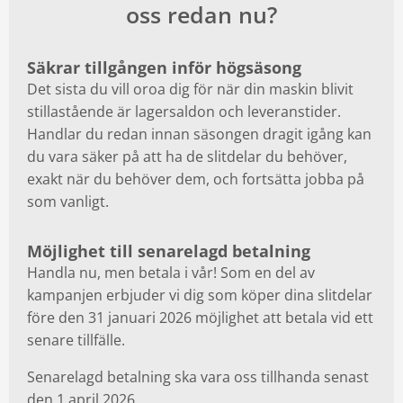
oss redan nu?
Swedish Agro Plönninge
Säkrar tillgången inför högsäsong
Plönninge 538
Det sista du vill oroa dig för när din maskin blivit
305 61
Harplinge
stillastående är lagersaldon och leveranstider.
035-15 60 70
Handlar du redan innan säsongen dragit igång kan
Öppettider och kontakt
Visa vägen
du vara säker på att ha de slitdelar du behöver,
exakt när du behöver dem, och fortsätta jobba på
Swedish Agro Skara
som vanligt.
Björkelundsgatan 17
532 40
Skara
Möjlighet till senarelagd betalning
0511-255 50
Handla nu, men betala i vår! Som en del av
Öppettider och kontakt
Visa vägen
kampanjen erbjuder vi dig som köper dina slitdelar
före den 31 januari 2026 möjlighet att betala vid ett
senare tillfälle.
Swedish Agro Skänninge
Senarelagd betalning ska vara oss tillhanda senast
Idrottsvägen 5
596 34
Skänninge
den 1 april 2026.