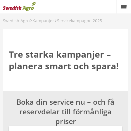
Swedish Agro
Kampanjer
Servicekampagne 2025
Växtodling
Foder
Spannmål
Tre starka kampanjer –
planera smart och spara!
Maskiner
Butik
Aktuellt
Boka din service nu – och få
Kampanjer
reservdelar till förmånliga
Karriär
priser
Om oss