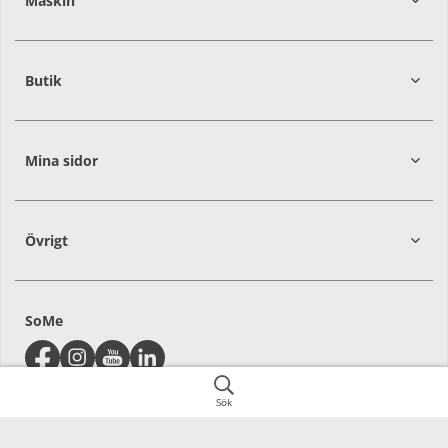
Maskin
274
30
Butik
Mina sidor
Övrigt
SoMe
Sök