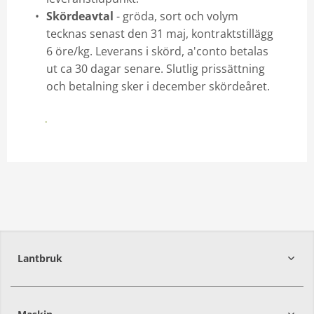
Skördeavtal
- gröda, sort och volym
tecknas senast den 31 maj, kontraktstillägg
6 öre/kg. Leverans i skörd, a'conto betalas
ut ca 30 dagar senare. Slutlig prissättning
och betalning sker i december skördeåret.
Läs mer
Lantbruk
392
39