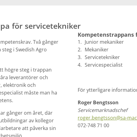
a för servicetekniker
Kompetenstrappans f
ompetenskrav. Två gånger
Junior mekaniker
a steg i Swedish Agro
Mekaniker
Servicetekniker
Servicespecialist
tt högre steg i trappan
våra leverantörer och
 elektronik och
För ytterligare informatio
cespecialist måste man ha
etens.
Roger Bengtsson
Servicemarknadschef
 par gånger om året, där
roger.bengtsson@sa-mac
tbildningar av kollegor
072-748 71 00
rbetare att påverka sin
betsmiljö.