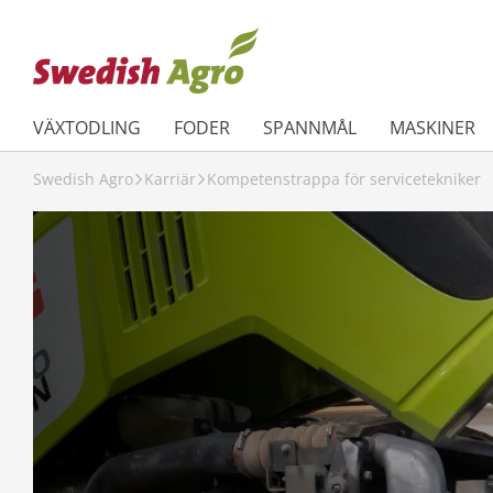
VÄXTODLING
FODER
SPANNMÅL
MASKINER
Swedish Agro
Karriär
Kompetenstrappa för servicetekniker