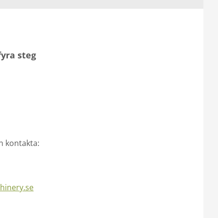
yra steg
n kontakta:
hinery.se