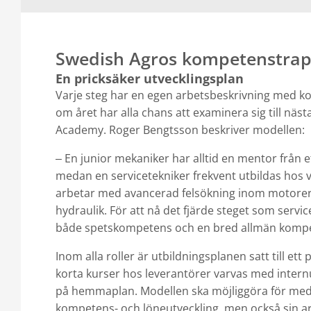
Swedish Agros kompetenstrapp
En pricksäker utvecklingsplan
Varje steg har en egen arbetsbeskrivning med k
om året har alla chans att examinera sig till näst
Academy. Roger Bengtsson beskriver modellen:
En junior mekaniker har alltid en mentor från e
–
medan en servicetekniker frekvent utbildas hos 
arbetar med avancerad felsökning inom motorer,
hydraulik. För att nå det fjärde steget som servi
både spetskompetens och en bred allmän komp
Inom alla roller är utbildningsplanen satt till ett
korta kurser hos leverantörer varvas med internu
på hemmaplan. Modellen ska möjliggöra för meda
kompetens- och löneutveckling, men också sin ar