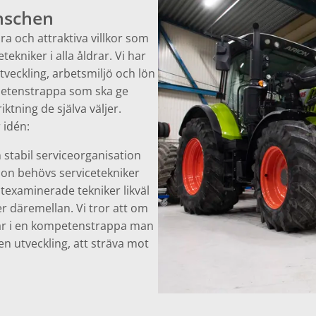
anschen
ra och attraktiva villkor som
kniker i alla åldrar. Vi har
veckling, arbetsmiljö och lön
mpetenstrappa som ska ge
iktning de själva väljer.
 idén:
 stabil serviceorganisation
ion behövs servicetekniker
texaminerade tekniker likväl
er däremellan. Vi tror att om
var i en kompetenstrappa man
gen utveckling, att sträva mot