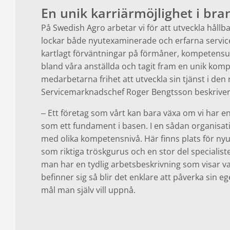
En unik karriärmöjlighet i br
På Swedish Agro arbetar vi för att utveckla hållba
lockar både nyutexaminerade och erfarna servicete
kartlagt förväntningar på förmåner, kompetensut
bland våra anställda och tagit fram en unik ko
medarbetarna frihet att utveckla sin tjänst i den r
Servicemarknadschef Roger Bengtsson beskriver
Ett företag som vårt kan bara växa om vi har en
–
som ett fundament i basen. I en sådan organisat
med olika kompetensnivå. Här finns plats för nyu
som riktiga tröskgurus och en stor del specialist
man har en tydlig arbetsbeskrivning som visar 
befinner sig så blir det enklare att påverka sin e
mål man själv vill uppnå.