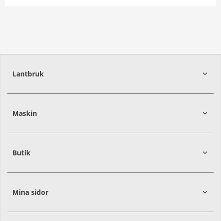
Kontakt
Mina sidor
Lantbruk
392
39
Maskin
274
30
Butik
Mina sidor