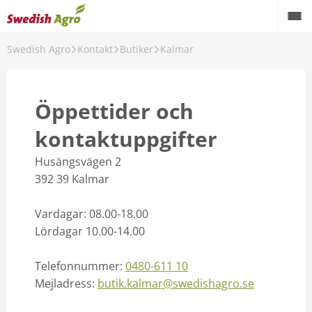
Swedish Agro
Kontakt
Butiker
Kalmar
Växtodling
Foder
Öppettider och
Spannmål
kontaktuppgifter
Maskiner
Husängsvägen 2
392 39
Kalmar
Butik
Aktuellt
Vardagar: 08.00-18.00
Lördagar 10.00-14.00
Kampanjer
Telefonnummer:
0480-611 10
Karriär
Mejladress:
butik.kalmar@swedishagro.se
Om oss