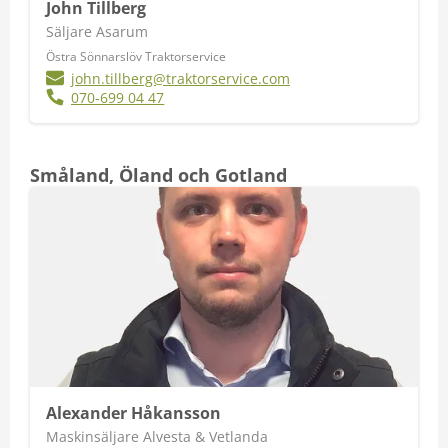
John Tillberg
Säljare Asarum
Östra Sönnarslöv Traktorservice
john.tillberg@traktorservice.com
070-699 04 47
Småland, Öland och Gotland
Alexander Håkansson
Maskinsäljare Alvesta & Vetlanda