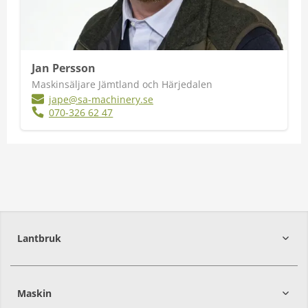
Jan Persson
Maskinsäljare Jämtland och Härjedalen
jape@sa-machinery.se
070-326 62 47
Lantbruk
392
39
Maskin