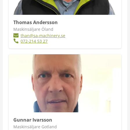
Thomas Andersson
Maskinsäljare Öland
than@sa-machinery.se
​072-214 53 27
Gunnar Ivarsson
Maskinsäljare Gotland