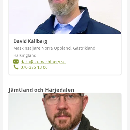
David Källberg
Maskinsäljare Norra Uppland, Gästrikland,
Hälsingland
daka@sa-machinery.se
070-385 13 06
Jämtland och Härjedalen