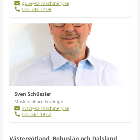
guiv@sa-machinery.se
072-748 72 08
Sven Schüssler
Maskinsäljare Frödinge
svsc@sa-machinery.se
073-864 19 62
Västergötland, Bohuslän och Dalsland