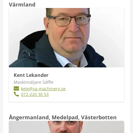
Värmland
Kent Lekander
Maskinsäljare Säffle
kele@sa-machinery.se
072-220 30 53
Ångermanland, Medelpad, Västerbotten