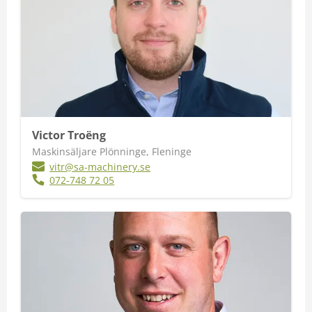
Victor Troëng
Maskinsäljare Plönninge, Fleninge
vitr@sa-machinery.se
072-748 72 05