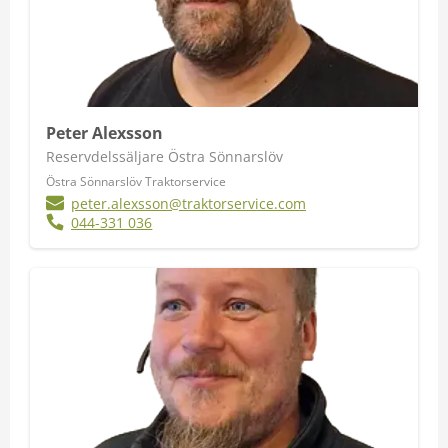
Peter Alexsson
Reservdelssäljare Östra Sönnarslöv
Östra Sönnarslöv Traktorservice
peter.alexsson@traktorservice.com
044-331 036