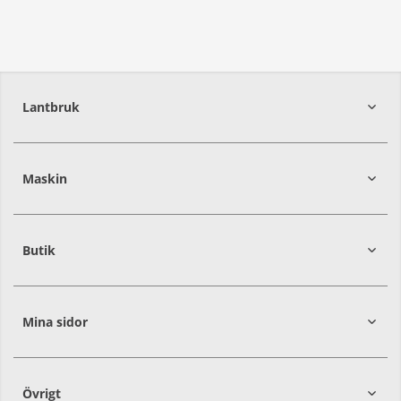
Lantbruk
392
39
Maskin
274
30
Butik
Mina sidor
Övrigt