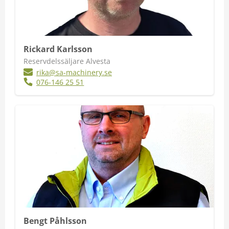
Rickard Karlsson
Reservdelssäljare Alvesta
rika@sa-machinery.se
076-146 25 51
Bengt Påhlsson