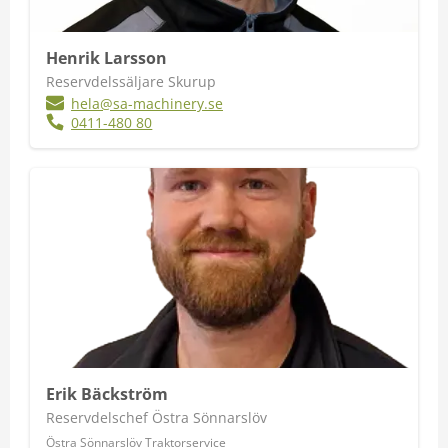
Henrik Larsson
Reservdelssäljare Skurup
hela@sa-machinery.se
0411-480 80
Erik Bäckström
Reservdelschef Östra Sönnarslöv
Östra Sönnarslöv Traktorservice