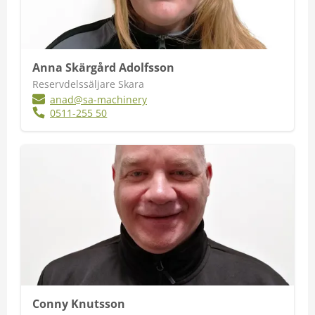
Anna Skärgård Adolfsson
Reservdelssäljare Skara
anad@sa-machinery
0511-255 50
Conny Knutsson