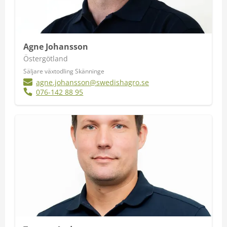
Agne Johansson
Östergötland
Säljare växtodling Skänninge
agne.johansson@swedishagro.se
076-142 88 95