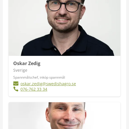
Oskar Zedig
Sverige
Spannmålschef, inköp spannmål
oskar.zedig@swedishagro.se
076-762 33 34