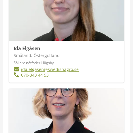
Ida Elgåsen
Småland, Östergötland
Säljare nötfoder Högsby
ida.elgasen@swedishagro.se
070-343 44 53