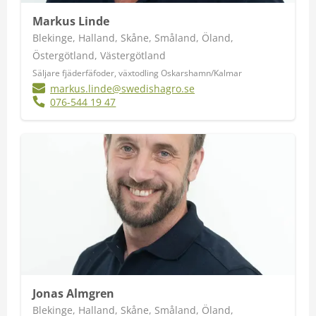
Markus Linde
Blekinge, Halland, Skåne, Småland, Öland,
Östergötland, Västergötland
Säljare fjäderfäfoder, växtodling Oskarshamn/Kalmar
markus.linde@swedishagro.se
076-544 19 47
Jonas Almgren
Blekinge, Halland, Skåne, Småland, Öland,