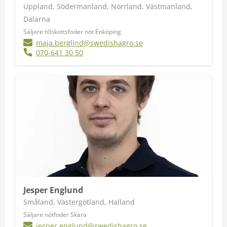
Uppland, Södermanland, Norrland, Västmanland,
Dalarna
Säljare tillskottsfoder nöt Enköping
maja.berglind@swedishagro.se
070-641 30 50
Jesper Englund
Småland, Västergötland, Halland
Säljare nötfoder Skara
jesper.englund@swedishagro.se