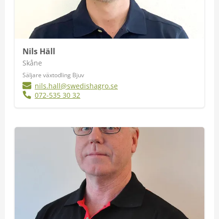
Nils Häll
Skåne
Säljare växtodling Bjuv
nils.hall@swedishagro.se
072-535 30 32