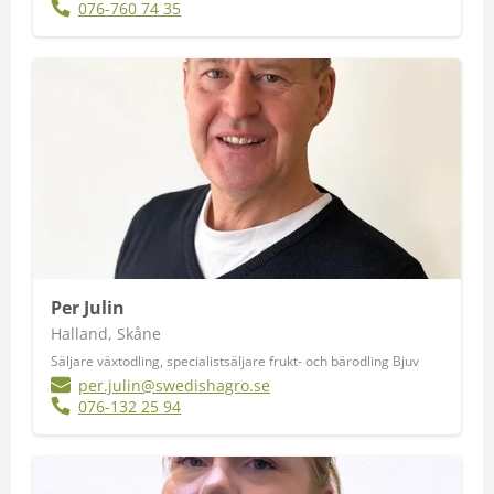
076-760 74 35
Per Julin
Halland, Skåne
Säljare växtodling, specialistsäljare frukt- och bärodling Bjuv
per.julin@swedishagro.se
076-132 25 94