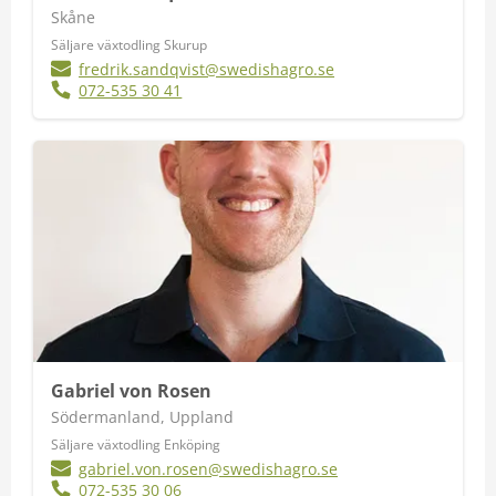
Skåne
Säljare växtodling Skurup
fredrik.sandqvist@swedishagro.se
072-535 30 41
Gabriel von Rosen
Södermanland, Uppland
Säljare växtodling Enköping
gabriel.von.rosen@swedishagro.se
072-535 30 06