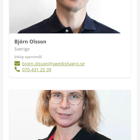
Björn Olsson
Sverige
Inköp spannmål
bjorn.olsson@swedishagro.se
070-431 25 39