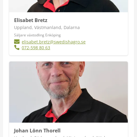
Elisabet Bretz
Uppland, Västmanland, Dalarna
Säljare växtodling Enköping
elisabet.bretz@swedishagro.se
072-598 80 63
Johan Lönn Thorell