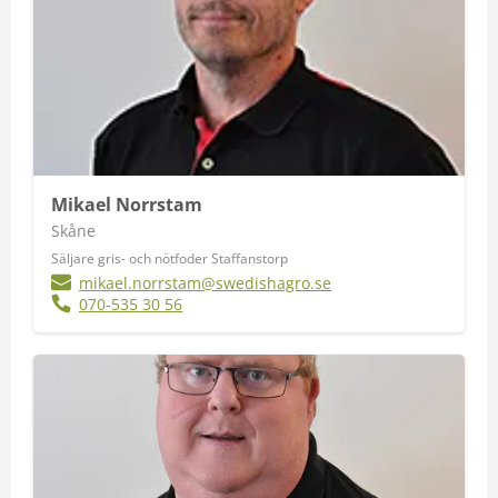
Mikael Norrstam
Skåne
Säljare gris- och nötfoder Staffanstorp
mikael.norrstam@swedishagro.se
070-535 30 56