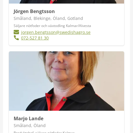
Jörgen Bengtsson
Småland, Blekinge, Öland, Gotland
Säljare nötfoder och växtodling Kalmar/Alvesta
jorgen.bengtsson@swedishagro.se
072-527 81 30
Marjo Lande
Småland, Öland
Produktchef, säljare nötfoder Kalmar