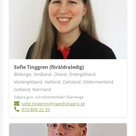
Sofie Tinggren (föräldraledig)
Blekinge, Småland, Öland, Östergötland,
Västergötland, Halland, Dalsland, Södermanland,
Gotland, Norrland
Säljare gris- och tillskottsfoder Skänninge
sofie.tinggren@swedishagro.se
073-808 22 35