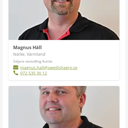
Magnus Häll
Närke, Värmland
Säljare växtodling Kumla
magnus.hall@swedishagro.se
072-535 30 12