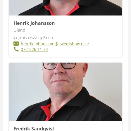
Henrik Johansson
Öland
Säljare växtodling Kalmar
henrik.johansson@swedishagro.se
072-526 11 74
Fredrik Sandqvist