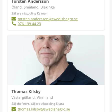
Torsten Andersson
Öland, Småland, Blekinge
Säljare växtodling Kalmar
torsten.andersson@swedishagro.se
076-139 44 23
Thomas Kilsby
Västergötland, Värmland
Säljchef norr, säljare växtodling Skara
thomas.kilsby@swedishagro.se