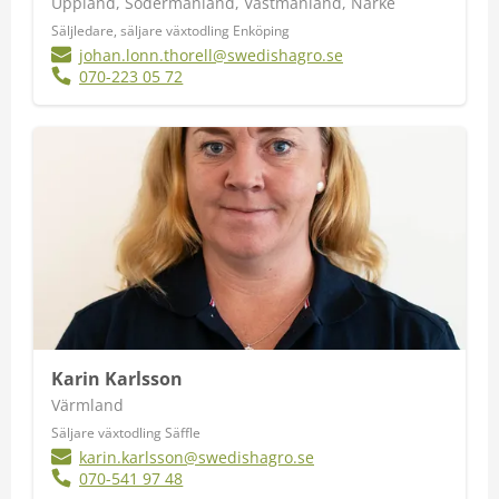
Uppland, Södermanland, Västmanland, Närke
Säljledare, säljare växtodling Enköping
johan.lonn.thorell@swedishagro.se
070-223 05 72
Karin Karlsson
Värmland
Säljare växtodling Säffle
karin.karlsson@swedishagro.se
070-541 97 48