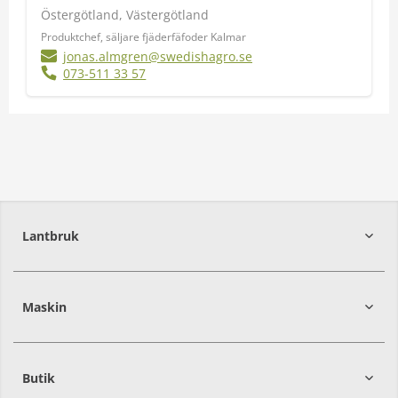
Östergötland, Västergötland
Produktchef, säljare fjäderfäfoder Kalmar
jonas.almgren@swedishagro.se
073-511 33 57
Lantbruk
392
39
Maskin
274
30
Butik