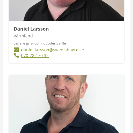
Daniel Larsson
Värmland
Säljare gris- och nötfoder Säffle
daniel.larsson@swedishagro.se
070-782 70 32