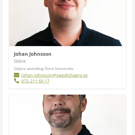
Johan Johnsson
Skåne
Säljare växtodling Östra Sönnarslöv
johan.johnsson@swedishagro.se
072-211 60 17