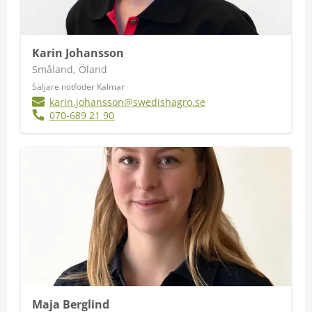
Karin Johansson
Småland, Öland
Säljare nötfoder Kalmar
karin.johansson@swedishagro.se
070-689 21 90
Maja Berglind