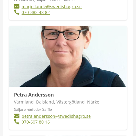
marjo.lande@swedishagro.se
070-382 48 82
Petra Andersson
Värmland, Dalsland, Västergötland, Närke
Säljare nötfoder Säffle
petra.andersson@swedishagro.se
070-607 80 16