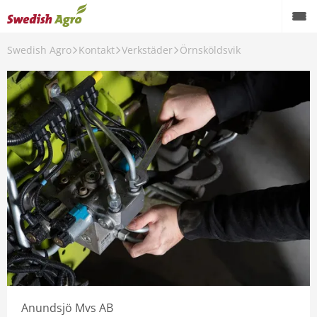
Swedish Agro
Kontakt
Verkstäder
Örnsköldsvik
Växtodling
Foder
Spannmål
Maskiner
Butik
Aktuellt
Kampanjer
Karriär
Anundsjö Mvs AB
Om oss