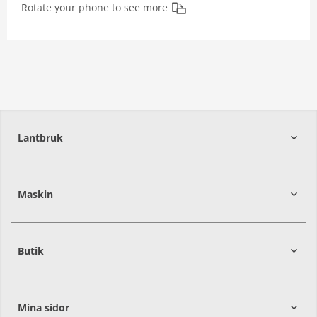
Rotate your phone to see more
Lantbruk
392
39
Maskin
274
30
Butik
Mina sidor