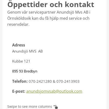
Öppettider och kontakt
Kontakt
Genom vår servicepartner Anundsjö Mvs AB i
Örnsköldsvik kan du få hjälp med service och
Mina sidor
reservdelar.
Adress
Anundsjö MVS AB
Kubbe 121
895 93 Bredbyn
Telefon:
070-2421280 & 070-2413903
E-post:
anundsjomvsab@outlook.com
Swipe to see more columns