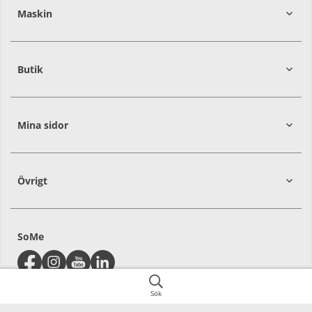
392
39
Maskin
274
30
Butik
Mina sidor
Övrigt
SoMe
Sök