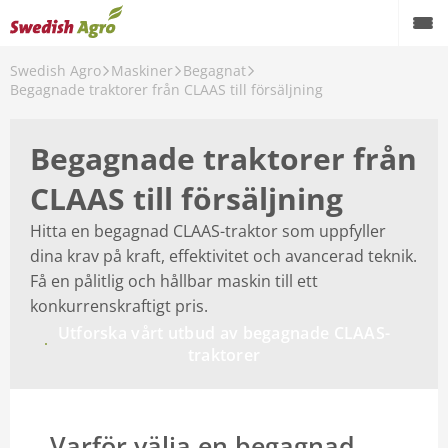
Swedish Agro
Maskiner
Begagnat
Växtodling
Begagnade traktorer från CLAAS till försäljning
Foder
Begagnade traktorer från
Spannmål
CLAAS till försäljning
Maskiner
Hitta en begagnad CLAAS-traktor som uppfyller
dina krav på kraft, effektivitet och avancerad teknik.
Butik
Få en pålitlig och hållbar maskin till ett
Aktuellt
konkurrenskraftigt pris.
Utforska vårt utbud av begagnade CLAAS-
Kampanjer
traktorer
Karriär
Om oss
Varför välja en begagnad