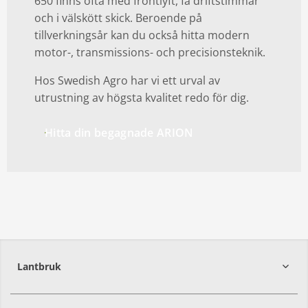
650 finns ofta med frontlyft, få driftstimmar
och i välskött skick. Beroende på
tillverkningsår kan du också hitta modern
motor-, transmissions- och precisionsteknik.
Hos Swedish Agro har vi ett urval av
utrustning av högsta kvalitet redo för dig.
Hitta din begagnade ARION
Lantbruk