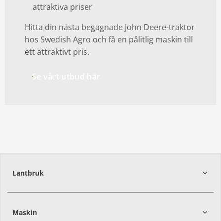
attraktiva priser
Hitta din nästa begagnade John Deere-traktor
hos Swedish Agro och få en pålitlig maskin till
ett attraktivt pris.
Se vårt utbud här
Lantbruk
392
39
Maskin