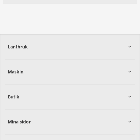
Lantbruk
392
39
Maskin
274
30
Butik
Mina sidor