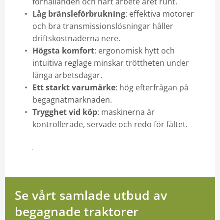
förhållanden och hårt arbete året runt.
Låg bränsleförbrukning
: effektiva motorer
och bra transmissionslösningar håller
driftskostnaderna nere.
Högsta komfort
: ergonomisk hytt och
intuitiva reglage minskar tröttheten under
långa arbetsdagar.
Ett starkt varumärke
: hög efterfrågan på
begagnatmarknaden.
Trygghet vid köp
: maskinerna är
kontrollerade, servade och redo för fältet.
Hitta modellen som passar dig
Se vårt samlade utbud av
begagnade traktorer