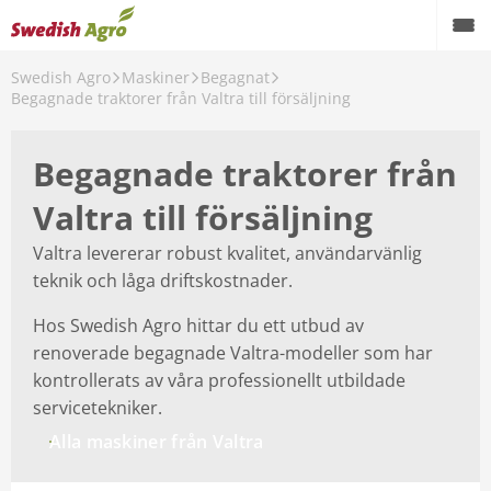
Swedish Agro
Maskiner
Begagnat
Växtodling
Begagnade traktorer från Valtra till försäljning
Foder
Begagnade traktorer från
Spannmål
Valtra till försäljning
Maskiner
Valtra levererar robust kvalitet, användarvänlig
teknik och låga driftskostnader.
Butik
Hos Swedish Agro hittar du ett utbud av
Aktuellt
renoverade begagnade Valtra-modeller som har
kontrollerats av våra professionellt utbildade
Kampanjer
servicetekniker.
Karriär
Alla maskiner från Valtra
Om oss