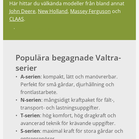
Här hittar du välkända modeller från bland annat
John Deere
,
New Holland
,
Massey Ferguson
och
CLAAS
.
Se alla maskiner
Populära begagnade Valtra-
serier
A-serien
: kompakt, lätt och manövrerbar.
Perfekt för små gårdar, djurhållning och
frontlastarbete.
N-serien
: mångsidigt kraftpaket för fält-,
transport- och lastningsuppgifter.
T-serien
: hög komfort, hög dragkraft och
avancerad teknik för krävande uppgifter.
S-serien
: maximal kraft för stora gårdar och
entreprenörer.