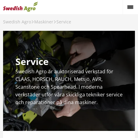
Swedish Agro
Maskiner
Service
Back
Maskiner
Varumärken
Service
Begagnat
Swedish Agro är auktoriserad verkstad för
Service
CLAAS, HORSCH, RAUCH, Metsjö, AVR,
Scanstone och Spearhead. I moderna
Precisionsodling
verkstäder utför våra skickliga tekniker service
och reparationer på dina maskiner.