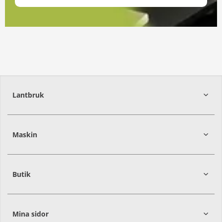
Lantbruk
392
39
Maskin
274
30
Butik
Mina sidor