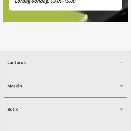
Lördag-söndag: 09.00-15.00
Lantbruk
392
39
Maskin
274
30
Butik