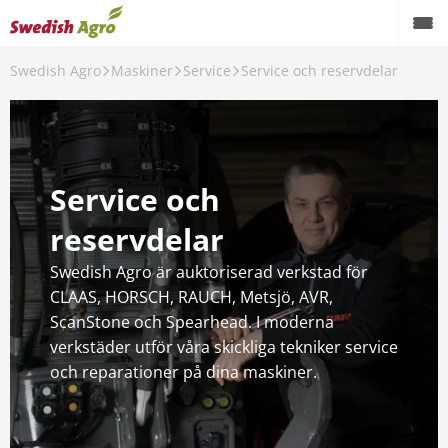
Swedish Agro
Maskiner
Service
Service och reservdelar
Back
Maskiner
Varumärken
Service och
Begagnat
reservdelar
Service
Swedish Agro är auktoriserad verkstad för
Precisionsodling
CLAAS, HORSCH, RAUCH, Metsjö, AVR,
ScanStone och Spearhead. I moderna
verkstäder utför våra skickliga tekniker service
och reparationer på dina maskiner.