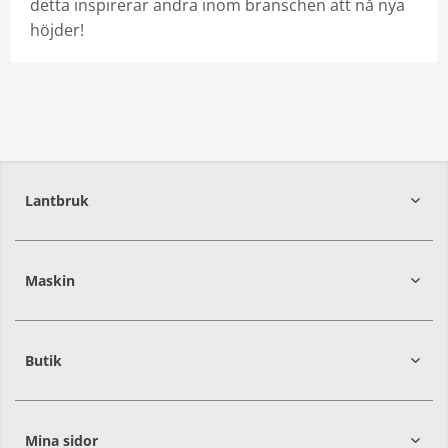
detta inspirerar andra inom branschen att nå nya
höjder!
Lantbruk
392
39
Maskin
274
30
Butik
Mina sidor