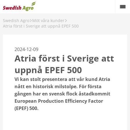
Swedish Agro
Möt våra kunder
Atria först i Sverige att uppnå EPEF 500
2024-12-09
Atria först i Sverige att
uppnå EPEF 500
Vi kan stolt presentera att vår kund Atria
nått en historisk milstolpe. För första
gången har en svensk flock åstadkommit
European Production Efficiency Factor
(EPEF) 500.