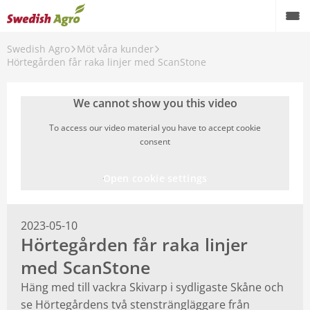
Swedish Agro
Möt våra kunder
Hörtegården får raka linjer med ScanStone
We cannot show you this video
To access our video material you have to accept cookie
consent
Open cookie settings
2023-05-10
Hörtegården får raka linjer
med ScanStone
Häng med till vackra Skivarp i sydligaste Skåne och
se Hörtegårdens två stensträngläggare från