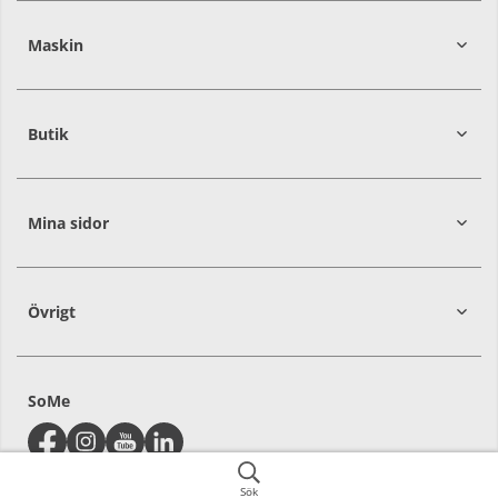
392
39
Maskin
274
30
Butik
Mina sidor
Övrigt
SoMe
Sök