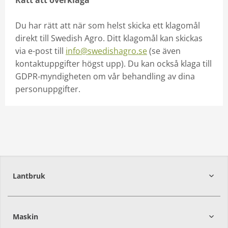
Rätt att överklaga
Du har rätt att när som helst skicka ett klagomål
direkt till Swedish Agro. Ditt klagomål kan skickas
via e-post till
info@swedishagro.se
(se även
kontaktuppgifter högst upp). Du kan också klaga till
GDPR-myndigheten om vår behandling av dina
personuppgifter.
Lantbruk
392
39
Maskin