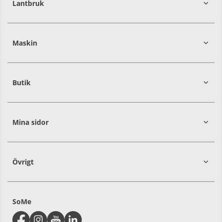
Lantbruk
392
39
Maskin
274
30
Butik
Mina sidor
Övrigt
SoMe