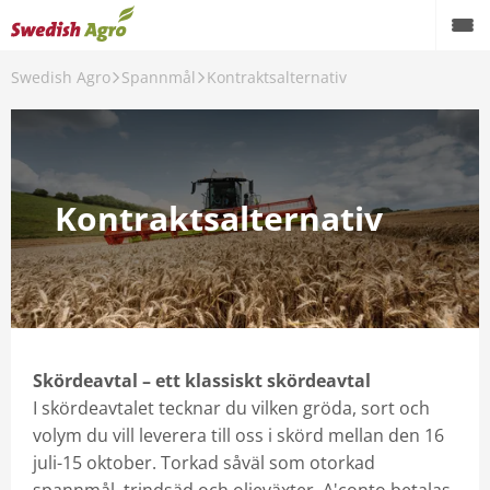
Swedish Agro
Spannmål
Kontraktsalternativ
mål
ktsalternativ
Kontraktsalternativ
information
nscertifikat
ningsplatser
ing av spannmål
Skördeavtal – ett klassiskt skördeavtal
I skördeavtalet tecknar du vilken gröda, sort och
ingskostnader
volym du vill leverera till oss i skörd mellan den 16
o/delbetalningspriser för skörd 2026
juli-15 oktober. Torkad såväl som otorkad