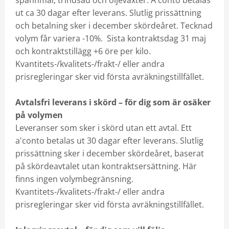
spannmål, trindsäd och oljeväxter. A'conto betalas
na inköpsvillkor
ut ca 30 dagar efter leverans. Slutlig prissättning
och betalning sker i december skördeåret. Tecknad
volym får variera -10%. Sista kontraktsdag 31 maj
och kontraktstillägg +6 öre per kilo.
Kvantitets-/kvalitets-/frakt-/ eller andra
prisregleringar sker vid första avräkningstillfället.
Avtalsfri leverans i skörd – för dig som är osäker
på volymen
Leveranser som sker i skörd utan ett avtal. Ett
a'conto betalas ut 30 dagar efter leverans. Slutlig
prissättning sker i december skördeåret, baserat
på skördeavtalet utan kontraktsersättning. Här
finns ingen volymbegränsning.
Kvantitets-/kvalitets-/frakt-/ eller andra
prisregleringar sker vid första avräkningstillfället.