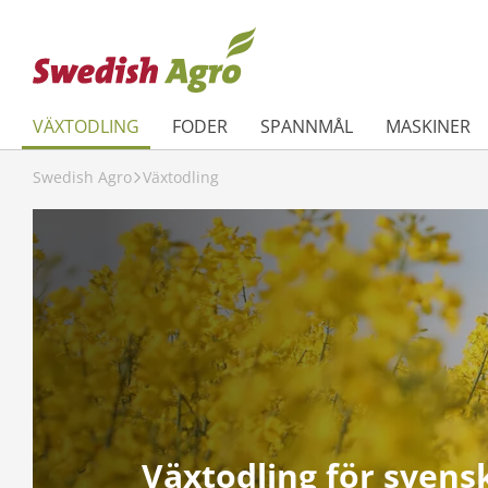
VÄXTODLING
FODER
SPANNMÅL
MASKINER
Swedish Agro
Växtodling
Växtodling för svens