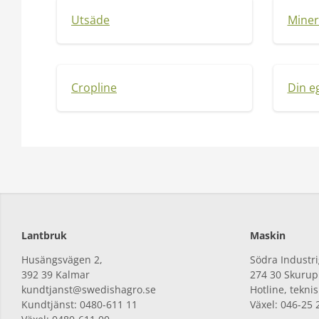
Utsäde
Miner
Cropline
Din e
Lantbruk
Maskin
Husängsvägen 2,
Södra Industri
392
39 Kalmar
274
30 Skurup
kundtjanst@swedishagro.se
Hotline, tekni
Kundtjänst: 0480-611 11
Växel: 046-25 