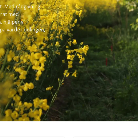
it. Med rådgivning
erat med
 hjälper vi
pa värde i odlingen,