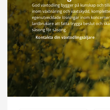
God växtodling bygger på kunskap och till
inom växtnäring och växtskydd, komplett
egenutvecklade lösningar inom koncernen,
lantbrukare att fatta trygga beslut och ska
säsong för säsong.
Kontakta din växtodlingsäljare