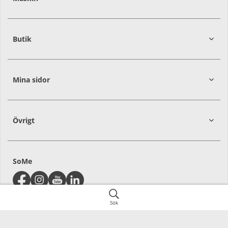
274
30
Butik
Mina sidor
Övrigt
SoMe
Sök