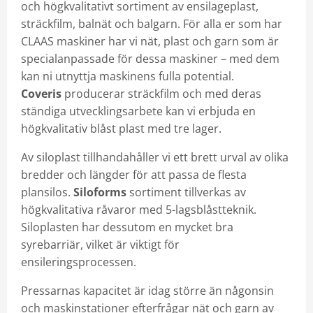
och högkvalitativt sortiment av ensilageplast,
Kontakt
sträckfilm, balnät och balgarn. För alla er som har
CLAAS maskiner har vi nät, plast och garn som är
Mina sidor
specialanpassade för dessa maskiner – med dem
kan ni utnyttja maskinens fulla potential.
Coveris
producerar sträckfilm och med deras
ständiga utvecklingsarbete kan vi erbjuda en
högkvalitativ blåst plast med tre lager.
Av siloplast tillhandahåller vi ett brett urval av olika
bredder och längder för att passa de flesta
plansilos.
Siloforms
sortiment tillverkas av
högkvalitativa råvaror med 5-lagsblåstteknik.
Siloplasten har dessutom en mycket bra
syrebarriär, vilket är viktigt för
ensileringsprocessen.
Pressarnas kapacitet är idag större än någonsin
och maskinstationer efterfrågar nät och garn av