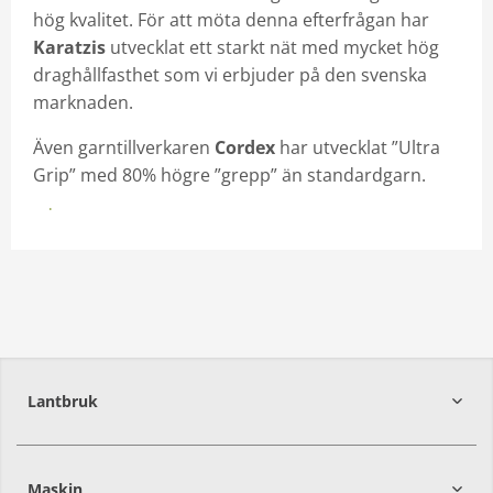
hög kvalitet. För att möta denna efterfrågan har
Karatzis
utvecklat ett starkt nät med mycket hög
draghållfasthet som vi erbjuder på den svenska
marknaden.
Även garntillverkaren
Cordex
har utvecklat ”Ultra
Grip” med 80% högre ”grepp” än standardgarn.
Kontakta din säljare för mer information
Lantbruk
392
39
Maskin