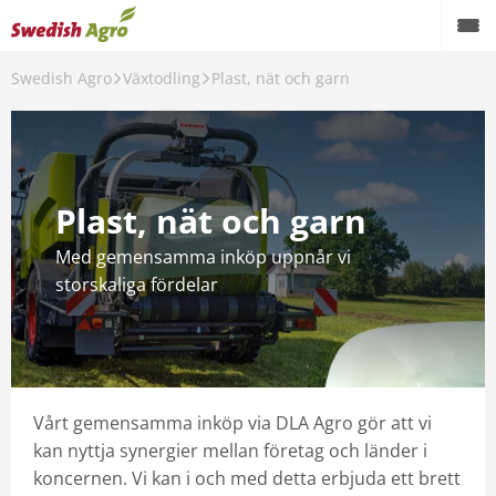
Swedish Agro
Växtodling
Plast, nät och garn
Växtodling
Foder
Spannmål
Plast, nät och garn
Maskiner
Med gemensamma inköp uppnår vi
storskaliga fördelar
Butik
Aktuellt
Kampanjer
Vårt gemensamma inköp via DLA Agro gör att vi
Karriär
kan nyttja synergier mellan företag och länder i
koncernen. Vi kan i och med detta erbjuda ett brett
Om oss