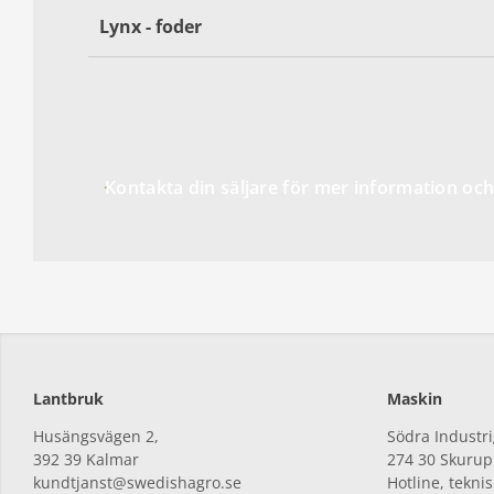
Lynx - foder
Kontakta din säljare för mer information och
Lantbruk
Maskin
Husängsvägen 2,
Södra Industri
392
39 Kalmar
274
30 Skurup
kundtjanst@swedishagro.se
Hotline, tekni