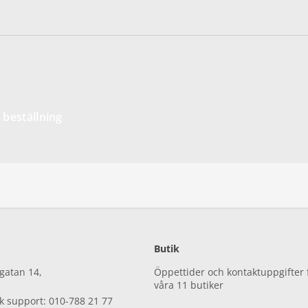
 beställning
Butik
gatan 14,
Öppettider och kontaktuppgifter 
våra 11 butiker
sk support: 010-788 21 77