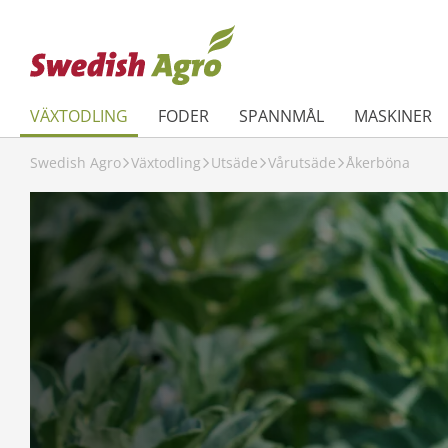
VÄXTODLING
FODER
SPANNMÅL
MASKINER
Swedish Agro
Växtodling
Utsäde
Vårutsäde
Åkerböna